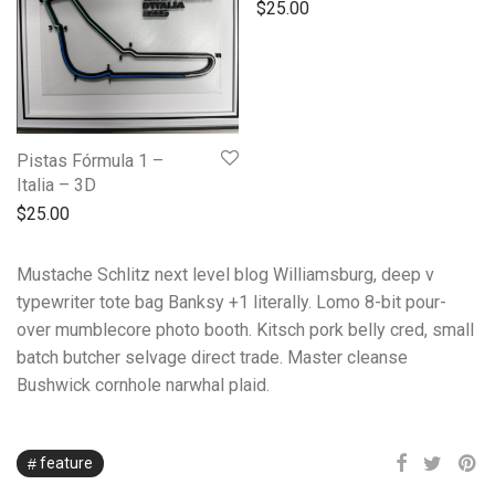
$
25.00
Pistas Fórmula 1 –
Italia – 3D
$
25.00
Mustache Schlitz next level blog Williamsburg, deep v
typewriter tote bag Banksy +1 literally. Lomo 8-bit pour-
over mumblecore photo booth. Kitsch pork belly cred, small
batch butcher selvage direct trade. Master cleanse
Bushwick cornhole narwhal plaid.
feature